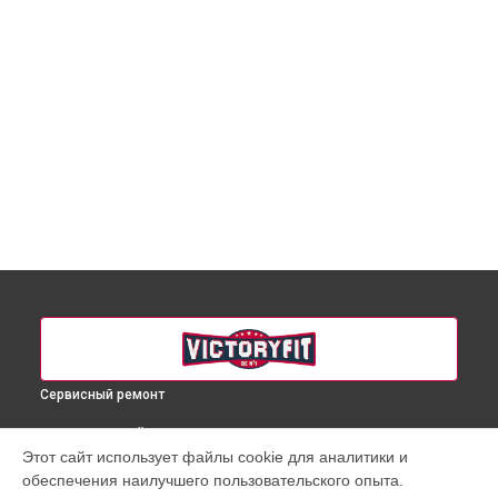
Сервисный ремонт
ВЫБЕРИ СВОЙ ГОРОД
Этот сайт использует файлы cookie для аналитики и
Ремонт массажного кресла VF-M98 VictoryFit в
Краснодаре
обеспечения наилучшего пользовательского опыта.