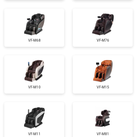
Ремонт электропроводки
от 3900 ₽
Ремонт сканера
от 4800 ₽
Заказать
Ремонт купюроприемника
от 4700 ₽
Заказать
Замена сетевого трансформатора
от 4500 ₽
Заказать
VF-M68
VF-M76
Ремонт микро-лифта
от 5500 ₽
Заказать
VF-M10
VF-M15
VF-M11
VF-M81