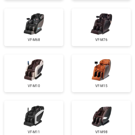
Ремонт электропроводки
от 3900 ₽
Ремонт сканера
от 4800 ₽
Заказать
Ремонт купюроприемника
от 4700 ₽
Заказать
Замена сетевого трансформатора
от 4500 ₽
Заказать
VF-M68
VF-M76
Ремонт микро-лифта
от 5500 ₽
Заказать
VF-M10
VF-M15
VF-M11
VF-M98