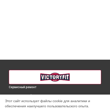
Сервисный ремонт
ВЫБЕРИ СВОЙ ГОРОД
Этот сайт использует файлы cookie для аналитики и
Ремонт массажного кресла VF-M81 VictoryFit в
Краснодаре
обеспечения наилучшего пользовательского опыта.