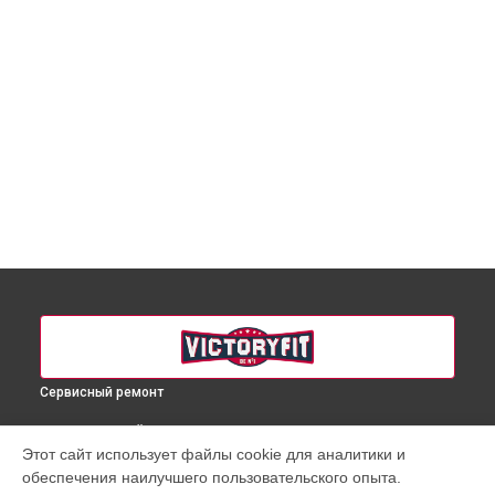
Сервисный ремонт
ВЫБЕРИ СВОЙ ГОРОД
Этот сайт использует файлы cookie для аналитики и
Ремонт массажного кресла VF-M78 VictoryFit в
Краснодаре
обеспечения наилучшего пользовательского опыта.