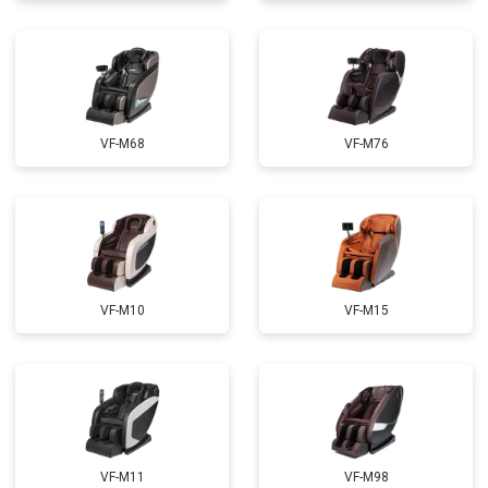
Ремонт электропроводки
от 3900 ₽
Ремонт сканера
от 4800 ₽
Заказать
Ремонт купюроприемника
от 4700 ₽
Заказать
Замена сетевого трансформатора
от 4500 ₽
Заказать
VF-M68
VF-M76
Ремонт микро-лифта
от 5500 ₽
Заказать
VF-M10
VF-M15
VF-M11
VF-M98