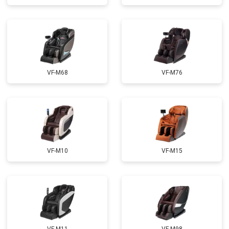
Ремонт сканера
от 4800 ₽
Заказать
Ремонт купюроприемника
от 4700 ₽
Заказать
Замена сетевого трансформатора
от 4500 ₽
Заказать
Ремонт микро-лифта
от 5500 ₽
Заказать
VF-M68
VF-M76
VF-M10
VF-M15