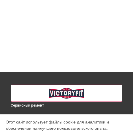
Сервисный ремонт
ВЫБЕРИ СВОЙ ГОРОД
Этот сайт использует файлы cookie для аналитики и
Ремонт массажного кресла VF-M15 VictoryFit в
Краснодаре
обеспечения наилучшего пользовательского опыта.