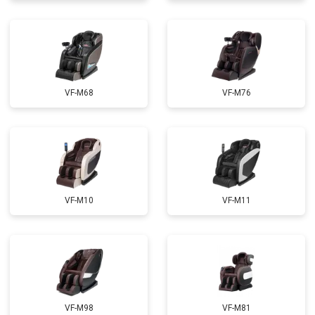
Ремонт электропроводки
от 3900 ₽
Ремонт сканера
от 4800 ₽
Заказать
Ремонт купюроприемника
от 4700 ₽
Заказать
Замена сетевого трансформатора
от 4500 ₽
Заказать
VF-M68
VF-M76
Ремонт микро-лифта
от 5500 ₽
Заказать
VF-M10
VF-M11
VF-M98
VF-M81