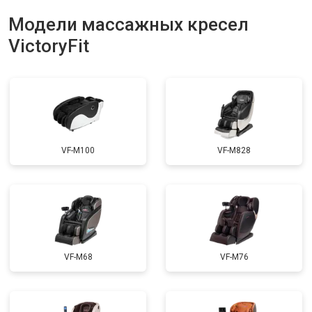
Модели массажных кресел
VictoryFit
VF-M100
VF-M828
VF-M68
VF-M76