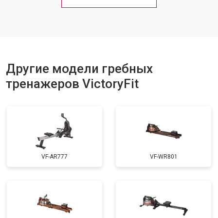
Другие модели гребных
тренажеров VictoryFit
VF-AR777
VF-WR801