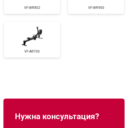
VF-WR802
VF-WR900
VF-AR700
Нужна консультация?