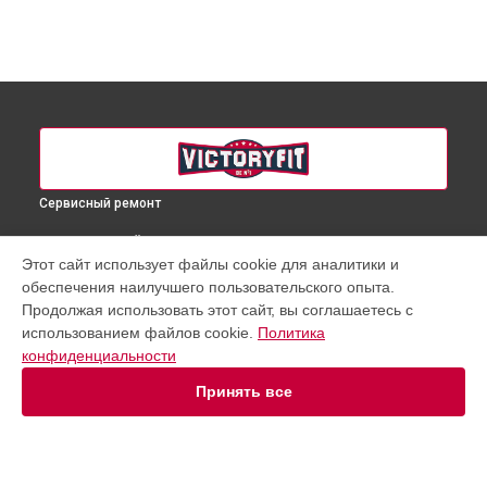
Сервисный ремонт
ВЫБЕРИ СВОЙ ГОРОД
Этот сайт использует файлы cookie для аналитики и
Ремонт гребного тренажера VF-WR800 VictoryFit в
обеспечения наилучшего пользовательского опыта.
Краснодаре
Продолжая использовать этот сайт, вы соглашаетесь с
Ремонт гребного тренажера VF-WR800 VictoryFit в
Ростове-
использованием файлов cookie.
Политика
на-Дону
конфиденциальности
Ремонт гребного тренажера VF-WR800 VictoryFit в
Нижнем
Новгороде
Принять все
Ремонт гребного тренажера VF-WR800 VictoryFit в
Новосибирске
Ремонт гребного тренажера VF-WR800 VictoryFit в
Челябинске