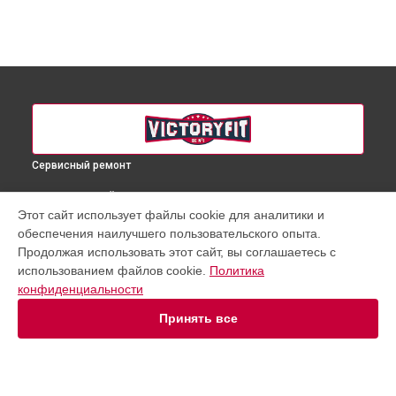
Сервисный ремонт
ВЫБЕРИ СВОЙ ГОРОД
Этот сайт использует файлы cookie для аналитики и
Ремонт гребного тренажера VF-AR700 VictoryFit в
обеспечения наилучшего пользовательского опыта.
Краснодаре
Продолжая использовать этот сайт, вы соглашаетесь с
Ремонт гребного тренажера VF-AR700 VictoryFit в
Ростове-
использованием файлов cookie.
Политика
на-Дону
конфиденциальности
Ремонт гребного тренажера VF-AR700 VictoryFit в
Нижнем
Новгороде
Принять все
Ремонт гребного тренажера VF-AR700 VictoryFit в
Новосибирске
Ремонт гребного тренажера VF-AR700 VictoryFit в
Челябинске