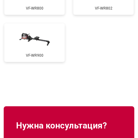
VF-WR800
VF-WR802
VF-WR900
Нужна консультация?