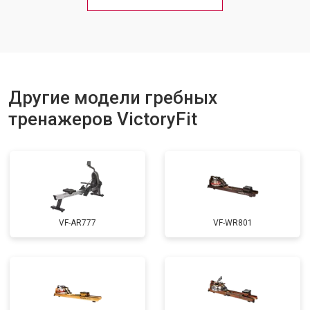
Другие модели гребных
тренажеров VictoryFit
VF-AR777
VF-WR801