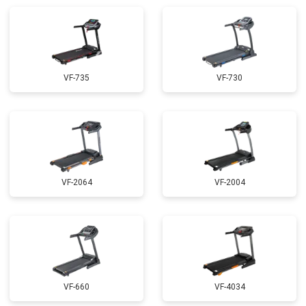
VF-735
VF-730
VF-2064
VF-2004
VF-660
VF-4034