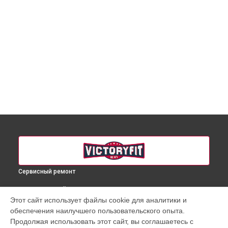
Сервисный ремонт
ВЫБЕРИ СВОЙ ГОРОД
Этот сайт использует файлы cookie для аналитики и
Ремонт беговой дорожки VF-X750 VictoryFit в
Краснодаре
обеспечения наилучшего пользовательского опыта.
Ремонт беговой дорожки VF-X750 VictoryFit в
Ростове-на-
Продолжая использовать этот сайт, вы соглашаетесь с
Дону