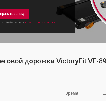
править заявку
 на обработку моих
персональных данных.
еговой дорожки VictoryFit VF-8
Время
Ц