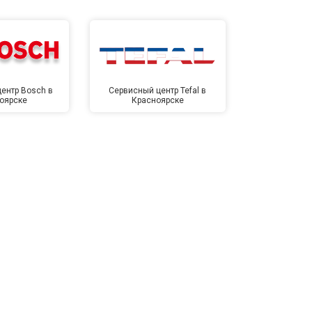
ентр Bosch в
Сервисный центр Tefal в
Сервисный це
оярске
Красноярске
Крас