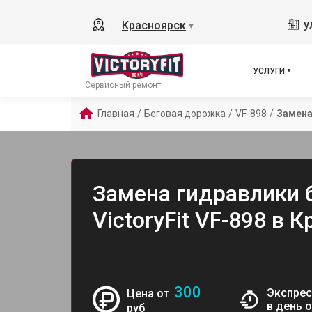
у
Красноярск
▼
УСЛУГИ
Сервисный ремонт
Главная
/
Беговая дорожка
/
VF-898
/
Замена
Замена гидравлики 
VictoryFit VF-898 в 
300
Экспрес
Цена от
в день 
руб