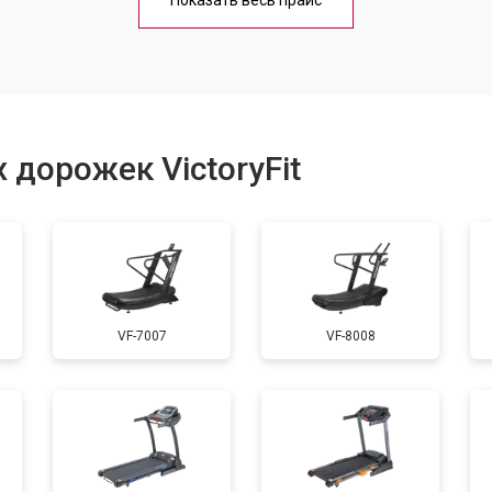
Показать весь прайс
от 60 мин
о
от 40 мин
о
 дорожек VictoryFit
от 60 мин
о
от 50 мин
о
VF-7007
VF-8008
от 60 мин
о
от 40 мин
о