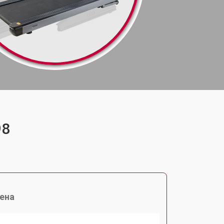
98
ена