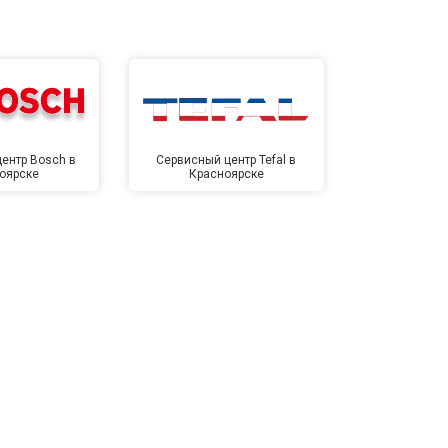
ентр Bosch в
Сервисный центр Tefal в
Сервисный це
оярске
Красноярске
Крас