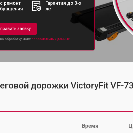
с ремонт
Гарантия до 3-х
обращения
лет
править заявку
 на обработку моих
персональных данных.
еговой дорожки VictoryFit VF-7
Время
Ц