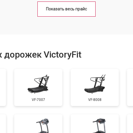
от 70 мин
о
Показать весь прайс
от 40 мин
о
от 60 мин
о
 дорожек VictoryFit
от 40 мин
о
от 60 мин
о
VF-7007
VF-8008
от 50 мин
о
от 60 мин
о