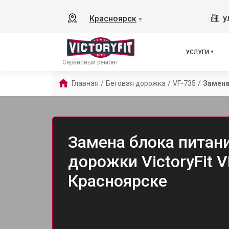
у
Красноярск
▼
УСЛУГИ
Сервисный ремонт
Главная
/
Беговая дорожка
/
VF-735
/
Замена
Замена блока питан
дорожки VictoryFit V
Красноярске