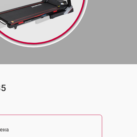
35
ена