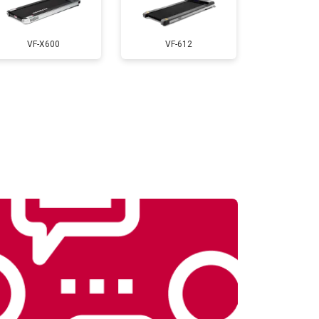
т 900 ₽
Заказать
VF-X600
VF-612