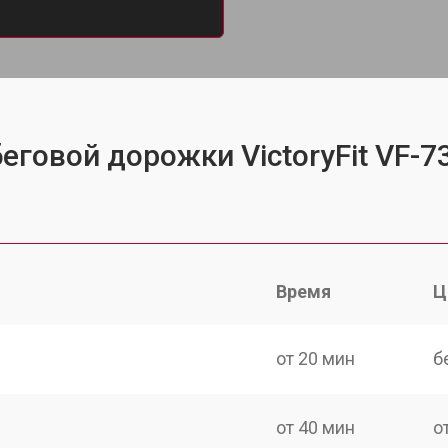
еговой дорожки VictoryFit VF-7
Время
Ц
от 20 мин
б
от 40 мин
о