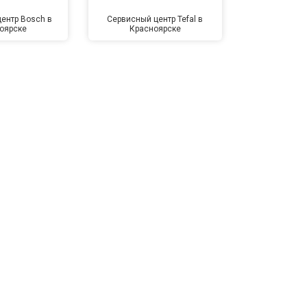
ентр Bosch в
Сервисный центр Tefal в
Сервисный це
оярске
Красноярске
Крас