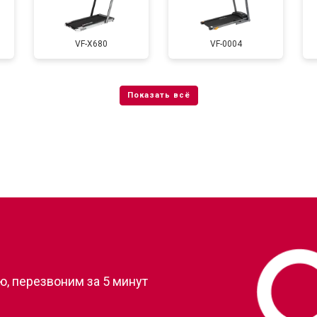
тренажера
от 40 мин
о
VF-X680
VF-0004
?
, перезвоним за 5 минут