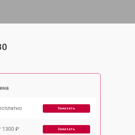
30
ена
есплатно
Заказать
т 1300 ₽
Заказать