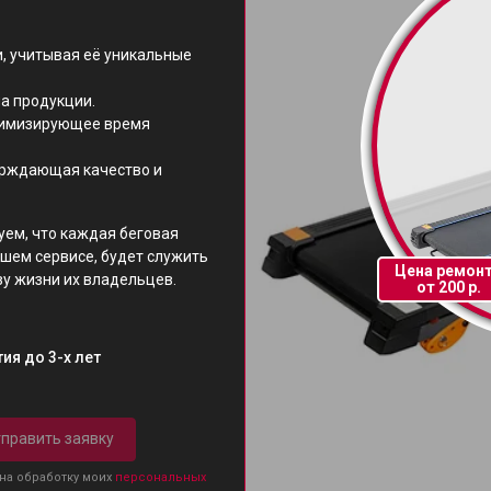
, учитывая её уникальные
а продукции.
нимизирующее время
ерждающая качество и
уем, что каждая беговая
шем сервисе, будет служить
Цена ремон
зу жизни их владельцев.
от 200 р.
ия до 3-х лет
править заявку
 на обработку моих
персональных