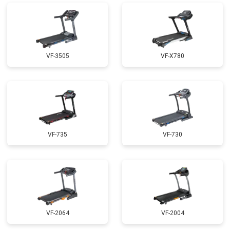
VF-3505
VF-X780
VF-735
VF-730
VF-2064
VF-2004