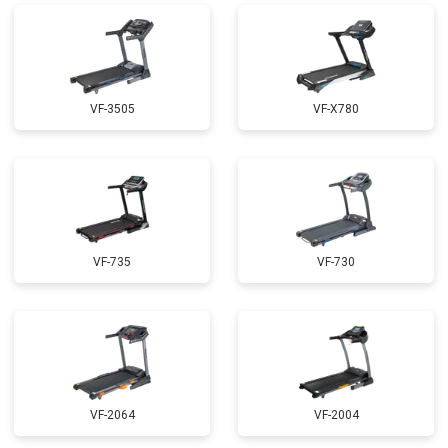
VF-3505
VF-X780
VF-735
VF-730
VF-2064
VF-2004