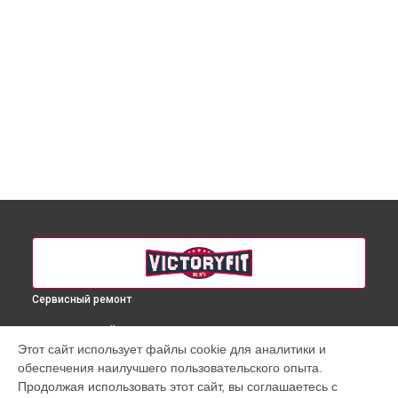
Сервисный ремонт
ВЫБЕРИ СВОЙ ГОРОД
Этот сайт использует файлы cookie для аналитики и
Ремонт беговой дорожки VF-2064 VictoryFit в
Краснодаре
обеспечения наилучшего пользовательского опыта.
Ремонт беговой дорожки VF-2064 VictoryFit в
Ростове-на-
Продолжая использовать этот сайт, вы соглашаетесь с
Дону