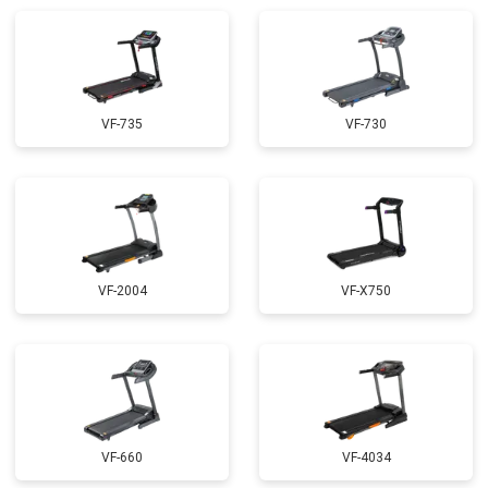
VF-735
VF-730
VF-2004
VF-X750
VF-660
VF-4034