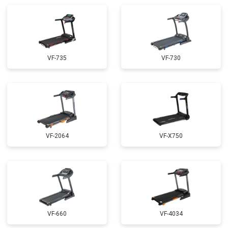
VF-735
VF-730
VF-2064
VF-X750
VF-660
VF-4034