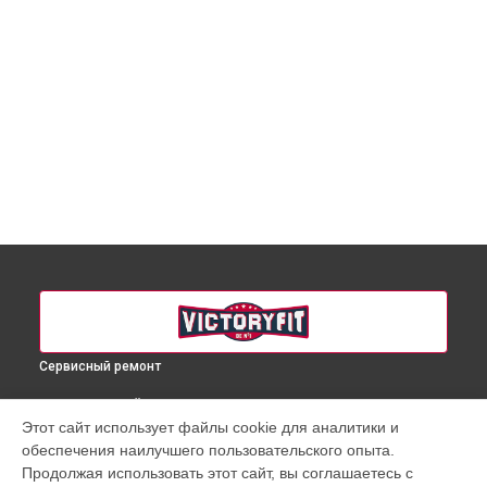
Сервисный ремонт
ВЫБЕРИ СВОЙ ГОРОД
Этот сайт использует файлы cookie для аналитики и
Ремонт беговой дорожки VF-2004 VictoryFit в
Краснодаре
обеспечения наилучшего пользовательского опыта.
Ремонт беговой дорожки VF-2004 VictoryFit в
Ростове-на-
Продолжая использовать этот сайт, вы соглашаетесь с
Дону