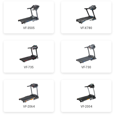
VF-3505
VF-X780
VF-735
VF-730
VF-2064
VF-2004