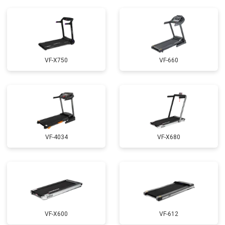
VF-X750
VF-660
VF-4034
VF-X680
VF-X600
VF-612