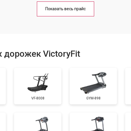
от 70 мин
о
Показать весь прайс
от 40 мин
о
от 60 мин
о
 дорожек VictoryFit
от 40 мин
о
от 60 мин
о
VF-8008
GYM-898
от 50 мин
о
от 60 мин
о