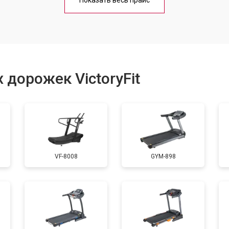
Показать весь прайс
от 40 мин
о
от 40 мин
о
 дорожек VictoryFit
от 60 мин
о
от 50 мин
о
VF-8008
GYM-898
от 60 мин
о
от 40 мин
о