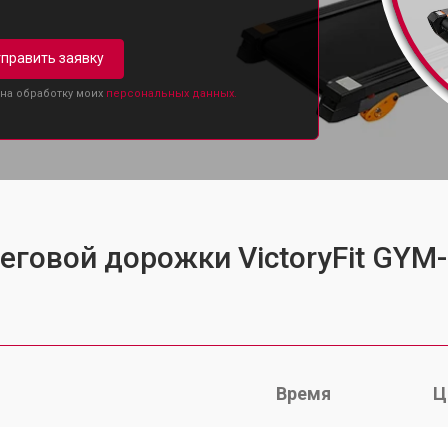
править заявку
 на обработку моих
персональных данных.
еговой дорожки VictoryFit GYM
Время
Ц