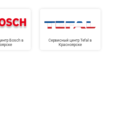
ентр Bosch в
Сервисный центр Tefal в
Сервисный це
оярске
Красноярске
Крас