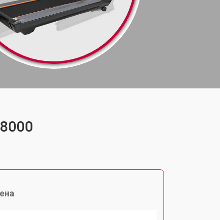
-8000
ена