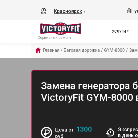
у
Красноярск
▼
УСЛУГИ
Сервисный ремонт
Главная
/
Беговая дорожка
/
GYM-8000
/
Зам
Замена генератора 
VictoryFit GYM-8000
1300
Экспрес
Цена от
в день 
руб