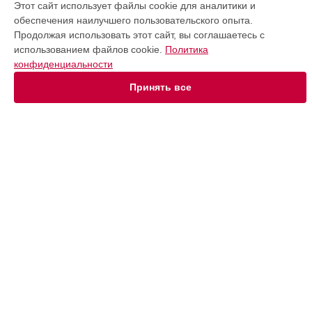
Степпер
Этот сайт использует файлы cookie для аналитики и
Виброплатформа
обеспечения наилучшего пользовательского опыта.
Массажер для ног
Продолжая использовать этот сайт, вы соглашаетесь с
использованием файлов cookie.
Политика
СТРАНИЦЫ
конфиденциальности
Принять все
Цены
Гарантия
Доставка
Контакты
Карта сайта
КОНТАКТЫ
+7 (800) 350-44-53
Ежедневно с 09:00 до 21:00
г. Красноярск, улица Весны, 1
info@victoryfit-services.ru
Политика конфиденциальности
Способы оплаты